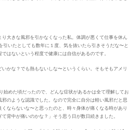
まり大きな風邪を引かなくなった私。体調が悪くて仕事を休ん
邪を引いたとしても数年に１度、気を抜いたら引きそうだな〜と
程ではないという程度で健康には自信があるのです。
どいかな？でも熱もないしな〜というくらい。そもそもアメリ
行り始めた頃だったので、どんな症状があるかは全て理解してお
風邪のような認識でした。なので完全に自分は軽い風邪だと思
良くならないな〜と思ったのと、時々身体が痛くなる時があり
ぎて背中が痛いのかな？」そう思う日が数日続きました。