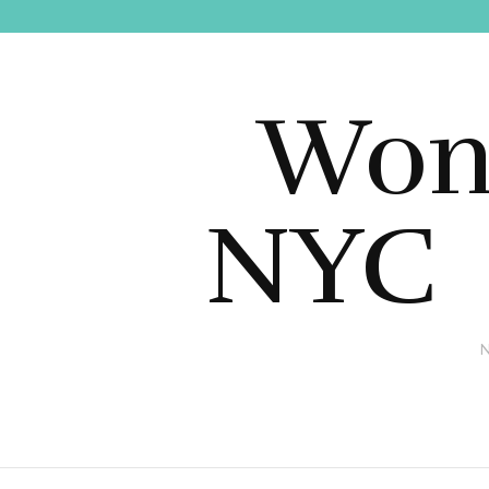
Wond
NYC 