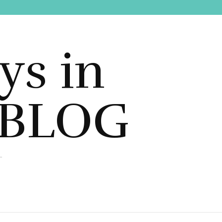
ys in
 BLOG
す