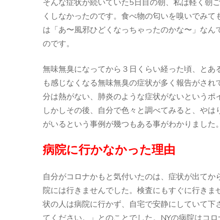
そんな症状が続いていた5日目の朝、私は軽く朝
くしなかったのです。食べ物の匂いを嗅いでみて
は「あ〜風邪ひどくなっちゃったのかな〜」なん
のです。
無味無臭になってから３日くらい経った頃、とあ
も感じなくなる無味無臭の症状が多く報告がされ
分は熱がない、肺炎のような症状がないというポ
しかしその後、自分で色々と調べてみると、やは
がいるという事例が幾つもある事がわかりました
病院に行かなかった理由
自分がコロナかもと気付いたのは、症状が出てか
院には行きませんでした。検査にもすぐに行きま
状の人は病院に行かず、自宅で安静にしていて下
てください。」とのことでした。NYの病院はコ