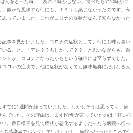
ごはんをとった時、「あれ？味がしない」食べたものの味が全
も、微かな風味すら何にも、１ミリも感じなかったのです。私
て思っていました。これがコロナの症状だなんて知らなかった
る記事を見かけました。コロナの症状として、何にも味も臭い
ている、と。「アレ？？もしかして？？」と思いながらも、自
イントが、コロナになったかもという確信には至らずでした。
りコロナの症状で、他に症状がなくても無味無臭にだけなる人
。
らすでに1週間が経っていました。しかしそうは思っても、病
せんでした。その理由は、まずNY州が言っていたのは「軽い症
さい。数日様子を見て症状が悪化するようだったら病院へ行っ
ロナの感染者でパンクしていましたし、病院へ行ったところで何