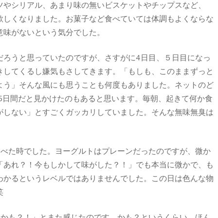
ツやシリアル、あまり味の無いビスケットやチップスなど、
欲しくなりました。お菓子など食べていては体調もよくならな
意味がないという気分でした。
だろうと思っていたのですが、さすがに4日目、５日目になっ
きしてくるし嫌気もさしてきます。「もしも、このままずっと
よう」そんな風にも思うことも何度もありました。ネットのど
5日間だと見かけたのもあると思います。毎朝、起きて何か食
がしない」とすごくガッカリしていました。そんな無味無臭は
食べた時でした。ヨーグルトはプレーンだったのですが、微か
「あれ？！今もしかして味がした？！」でも本当に微かで、も
わかるというレベルではありませんでした。この日は色んな物
笑
るかも？！」とまた感じたのです。かも？というくらい、ほん