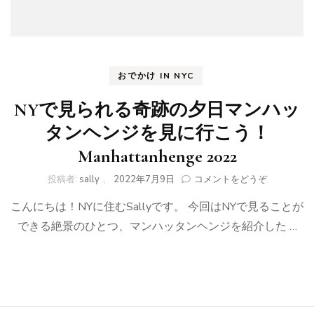
おでかけ IN NYC
NYで見られる奇跡の夕日マンハッ
タンヘンジを見に行こう！
Manhattanhenge 2022
(NY
投稿者:
sally
、
2022年7月9日
コメントをどうぞ
で
こんにちは！NYに住むSallyです。 今回はNYで見ることが
見
ら
できる絶景のひとつ、マンハッタンヘンジを紹介した …
れ
る
奇
跡
の
夕