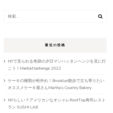
日
マ
ン
検
ハ
ッ
索:
タ
ン
ヘ
ン
最近の投稿
ジ
を
見
NYで見られる奇跡の夕日マンハッタンヘンジを見に行
に
行
こう！Manhattanhenge 2022
こ
う！
ケーキの種類が桁外れ！Brooklyn散歩で立ち寄りたい
Manhattan
オススメケーキ屋さんMartha’s Country Bakery
2022)
NYらしい？アメリカンなオシャレRoofTop寿司レスト
ラン SUSHI LAB