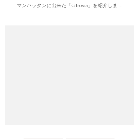
写
マンハッタンに出来た「Citrovia」を紹介しま …
真
ス
ポ
ッ
ト！
マ
ン
ハ
ッ
タ
ン
に
憩
い
の
レ
モ
ン
の
世
界