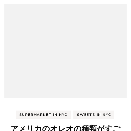
ー
カ
ル
に
大
人
気
の
お
す
す
め
エ
ン
パ
ナ
ー
ダ！
Empanada
SUPERMARKET IN NYC
SWEETS IN NYC
Loca)
アメリカのオレオの種類がすご