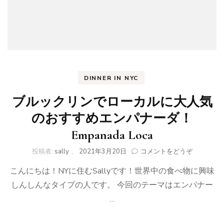
Golden
steamer)
DINNER IN NYC
ブルックリンでローカルに大人気
のおすすめエンパナーダ！
Empanada Loca
(ブ
投稿者:
sally
、
2021年3月20日
コメントをどうぞ
ル
こんにちは！NYに住むSallyです！世界中の食べ物に興味
ッ
ク
しんしんなタイプの人です。 今回のテーマはエンパナー
リ
…
ン
で
ロ