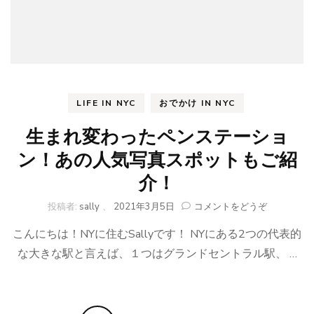
ィ
ス
ト
の
味
も？)
LIFE IN NYC
おでかけ IN NYC
生まれ変わったペンステーショ
ン！あの人気写真スポットもご紹
介！
(生
投稿者:
sally
、
2021年3月5日
コメントをどうぞ
ま
こんにちは！NYに住むSallyです！ NYにある2つの代表的
れ
変
な大きな駅と言えば、１つはグランドセントラル駅、 …
わ
っ
た
ペ