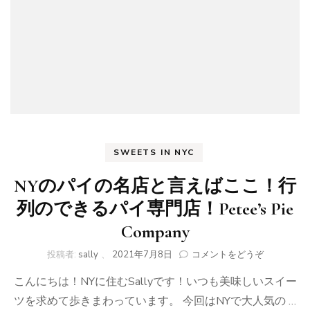
セ
ク
ス
マ
ー
ケ
ッ
ト)
SWEETS IN NYC
NYのパイの名店と言えばここ！行
列のできるパイ専門店！Petee’s Pie
Company
(NY
投稿者:
sally
、
2021年7月8日
コメントをどうぞ
の
こんにちは！NYに住むSallyです！いつも美味しいスイー
パ
イ
ツを求めて歩きまわっています。 今回はNYで大人気の …
の