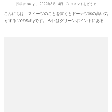
(GreenPoin
投稿者:
sally
、
2022年3月14日
コメントをどうぞ
で
こんにちは！スイーツのことを書くとドーナツ率の高い気
地
元
がするNYのSallyです。 今回はグリーンポイントにある …
民
に
60
年
以
上
愛
さ
れ
続
け
る
ド
ー
ナ
ツ
屋
さ