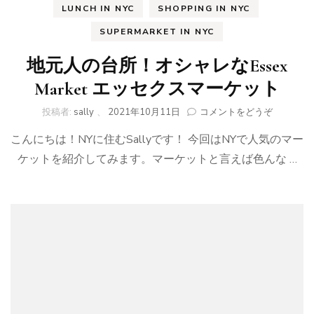
が
LUNCH IN NYC
SHOPPING IN NYC
登
場)
SUPERMARKET IN NYC
地元人の台所！オシャレなEssex
Market エッセクスマーケット
(地
投稿者:
sally
、
2021年10月11日
コメントをどうぞ
元
こんにちは！NYに住むSallyです！ 今回はNYで人気のマー
人
の
ケットを紹介してみます。マーケットと言えば色んな …
台
所！
オ
シ
ャ
レ
な
Essex
Market
エ
ッ