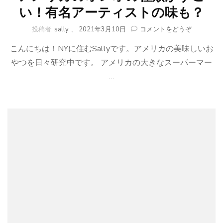
い！有名アーティストの味も？
(ア
投稿者:
sally
、
2021年3月10日
コメントをどうぞ
メ
こんにちは！NYに住むSallyです。アメリカの美味しいお
リ
カ
やつを日々研究中です。 アメリカの大きなスーパーマー
の
…
オ
レ
オ
の
種
類
が
す
ご
い！
有
名
ア
ー
テ