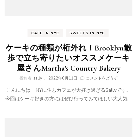
CAFE IN NYC
SWEETS IN NYC
ケーキの種類が桁外れ！Brooklyn散
歩で立ち寄りたいオススメケーキ
屋さんMartha’s Country Bakery
(ケ
投稿者:
sally
、
2022年6月11日
コメントをどうぞ
ー
こんにちは！NYに住むカフェが大好き過ぎるSallyです。
キ
の
今回はケーキ好きの方にはぜひ行ってみてほしい大人気 …
種
類
が
桁
外
れ！