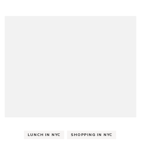
名
店
と
言
え
ば
こ
こ！
行
列
の
で
き
る
パ
イ
専
門
店！
Petee’s
Pie
LUNCH IN NYC
SHOPPING IN NYC
Company)