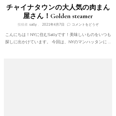
チャイナタウンの大人気の肉まん
屋さん！Golden steamer
(チ
投稿者:
sally
、
2021年4月7日
コメントをどうぞ
ャ
こんにちは！NYに住むSallyです！美味しいものをいつも
イ
ナ
探しに出かけています。 今回は、NYのマンハッタンに …
タ
ウ
ン
の
大
人
気
の
肉
ま
ん
屋
さ
ん！