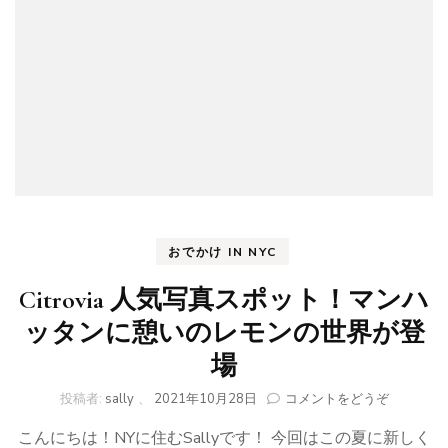
ネ
ー
シ
ョ
ン
ス
ポ
ッ
ト！)
おでかけ IN NYC
Citrovia 人気写真スポット！マンハ
ッタンに憩いのレモンの世界が登
場
(Citrovia
投稿者:
sally
、
2021年10月28日
コメントをどうぞ
人
こんにちは！NYに住むSallyです！ 今回はこの夏に新しく
気