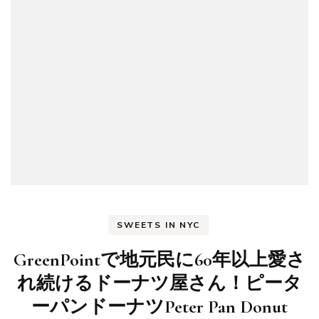
Brooklyn
散
歩
で
立
ち
寄
り
た
い
オ
ス
ス
メ
ケ
ー
SWEETS IN NYC
キ
屋
GreenPointで地元民に60年以上愛さ
さ
ん
れ続けるドーナツ屋さん！ピータ
Martha’s
ーパンドーナツPeter Pan Donut
Country
Bakery)