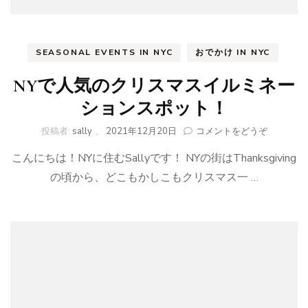
ん！
ピ
ー
タ
SEASONAL EVENTS IN NYC
おでかけ IN NYC
ー
パ
NYで人気のクリスマスイルミネー
ン
ド
ションスポット！
ー
ナ
(NY
投稿者:
sally
、
2021年12月20日
コメントをどうぞ
ツ
で
Peter
こんにちは！NYに住むSallyです！ NYの街はThanksgiving
人
Pan
気
の頃から、どこもかしこもクリスマス一 …
Donut)
の
ク
リ
ス
マ
ス
イ
ル
ミ