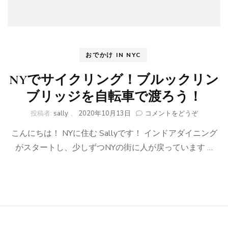
おでかけ IN NYC
NYでサイクリング！ブルックリン
ブリッジを自転車で渡ろう！
(NY
投稿者:
sally
、
2020年10月13日
コメントをどうぞ
で
こんにちは！ NYに住む Sallyです！ インドアダイニング
サ
イ
がスタートし、少しずつNYの街に人が戻っています …
ク
リ
ン
グ！
ブ
ル
ッ
ク