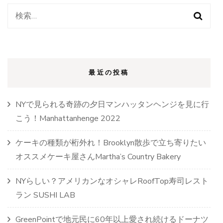
リ
検
ン
ブ
索:
リ
ッ
ジ
を
最近の投稿
自
転
車
NYで見られる奇跡の夕日マンハッタンヘンジを見に行
で
渡
こう！Manhattanhenge 2022
ろ
う！)
ケーキの種類が桁外れ！Brooklyn散歩で立ち寄りたい
オススメケーキ屋さんMartha’s Country Bakery
NYらしい？アメリカンなオシャレRoofTop寿司レスト
ラン SUSHI LAB
GreenPointで地元民に60年以上愛され続けるドーナツ