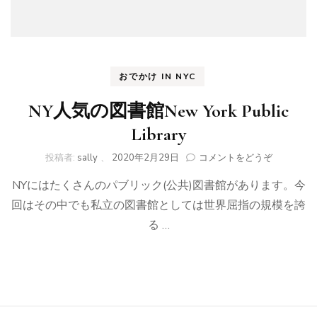
おでかけ IN NYC
NY人気の図書館New York Public
Library
(NY
投稿者:
sally
、
2020年2月29日
コメントをどうぞ
人
NYにはたくさんのパブリック(公共)図書館があります。今
気
の
回はその中でも私立の図書館としては世界屈指の規模を誇
図
る …
書
館
New
York
Public
Library)