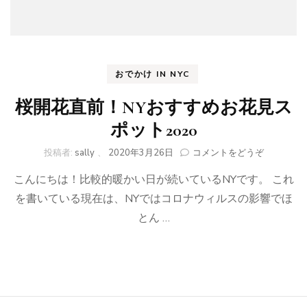
おでかけ IN NYC
桜開花直前！NYおすすめお花見ス
ポット2020
(桜
投稿者:
sally
、
2020年3月26日
コメントをどうぞ
開
こんにちは！比較的暖かい日が続いているNYです。 これ
花
直
を書いている現在は、NYではコロナウィルスの影響でほ
前！
とん …
NY
お
す
す
め
お
花