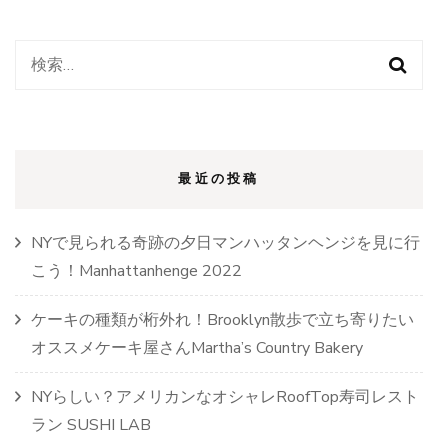
テ
ー
シ
検
ョ
ン！
索:
あ
の
人
気
最近の投稿
写
真
ス
NYで見られる奇跡の夕日マンハッタンヘンジを見に行
ポ
ッ
こう！Manhattanhenge 2022
ト
も
ケーキの種類が桁外れ！Brooklyn散歩で立ち寄りたい
ご
オススメケーキ屋さんMartha’s Country Bakery
紹
介！)
NYらしい？アメリカンなオシャレRoofTop寿司レスト
ラン SUSHI LAB