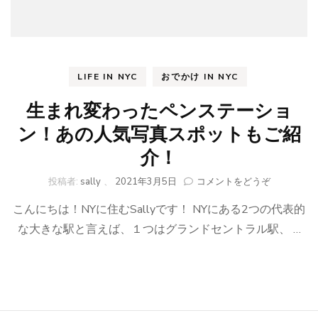
LIFE IN NYC
おでかけ IN NYC
生まれ変わったペンステーショ
ン！あの人気写真スポットもご紹
介！
(生
投稿者:
sally
、
2021年3月5日
コメントをどうぞ
ま
こんにちは！NYに住むSallyです！ NYにある2つの代表的
れ
変
な大きな駅と言えば、１つはグランドセントラル駅、 …
わ
っ
た
ペ
ン
ス