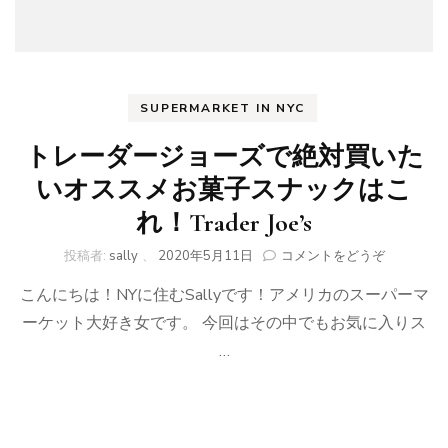
SUPERMARKET IN NYC
トレーダージョーズで絶対買いた
いオススメお菓子スナックはこ
れ！Trader Joe’s
(ト
投稿者:
sally
、
2020年5月11日
コメントをどうぞ
レ
こんにちは！NYに住むSallyです！アメリカのスーパーマ
ー
ダ
ーケット大好き女です。 今回はその中でもお気に入りス
ー
…
ジ
ョ
ー
ズ
で