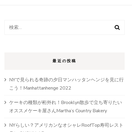
絶
対
買
い
た
検
い
索:
オ
ス
ス
メ
最近の投稿
お
菓
子
ス
NYで見られる奇跡の夕日マンハッタンヘンジを見に行
ナ
こう！Manhattanhenge 2022
ッ
ク
ケーキの種類が桁外れ！Brooklyn散歩で立ち寄りたい
は
こ
オススメケーキ屋さんMartha’s Country Bakery
れ！
Trader
NYらしい？アメリカンなオシャレRoofTop寿司レスト
Joe’s)